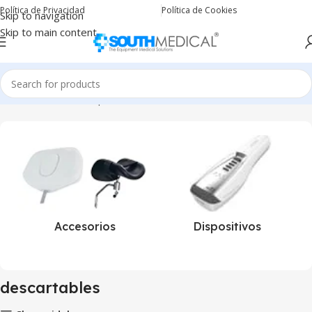
Política de Privacidad
Política de Cookies
Skip to navigation
Skip to main content
Inicio
Productos etiquetados “descartables”
Accesorios
Dispositivos
descartables