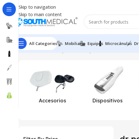
Skip to navigation
Skip to main content
All Categories
Mobiliario
Equipos
Microcánulas
Dr
Inicio
Productos etiquetados “dr pen X5”
Accesorios
Dispositivos
dr p