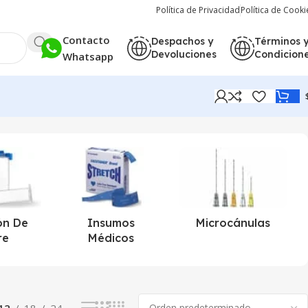
Política de Privacidad
Política de Cooki
Contacto
Despachos y
Términos 
Devoluciones
Condicion
Whatsapp
Mostrando 2 resultados
ón De
Insumos
Microcánulas
re
Médicos