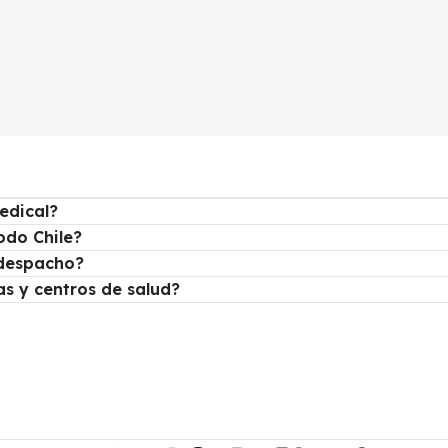
edical?
odo Chile?
despacho?
as y centros de salud?