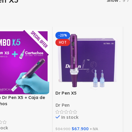
Show
9
-20%
HOT
Dr Pen X5
Dr Pen X5 + Caja de
hos
Dr Pen
In stock
tock
$
67.900
$
84.900
+ IVA