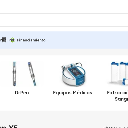
Pen
PRP
Financiamiento
DrPen
Equipos Médicos
Extracci
Sang
en X5