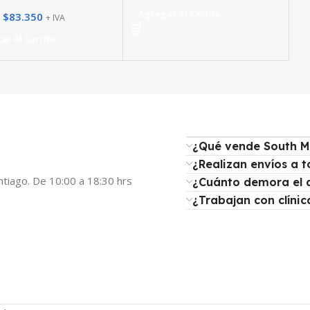
Agregar Al Carrito
$
83.350
+ IVA
ar Al Carrito
¿Qué vende South M
¿Realizan envíos a t
ntiago. De 10:00 a 18:30 hrs
¿Cuánto demora el 
¿Trabajan con clínic