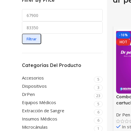
Filter By Price
-16%
Filtrar
HOT
Categorías Del Producto
Accesorios
5
Dispositivos
3
DrPen
23
Combo 
Equipos Médicos
cartuc
5
Extracción de Sangre
6
Dr Pen
Insumos Médicos
6
In s
Microcánulas
1