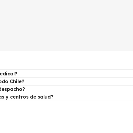
edical?
odo Chile?
despacho?
as y centros de salud?