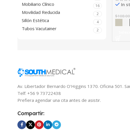
Mobiliario Clínico
In s
16
Movilidad Reducida
2
$
108.0
Sillón Estética
4
Tubos Vacutainer
2
Selec
Av. Libertador Bernardo O'Higgins 1370. Oficina 501. Sa
Telf: +56 9 73722438
Prefiera agendar una cita antes de asistir.
Compartir: