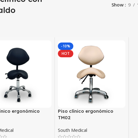
Show
9
aldo
-10%
HOT
línico ergonómico
Piso clínico ergonómico
TM02
Medical
South Medical