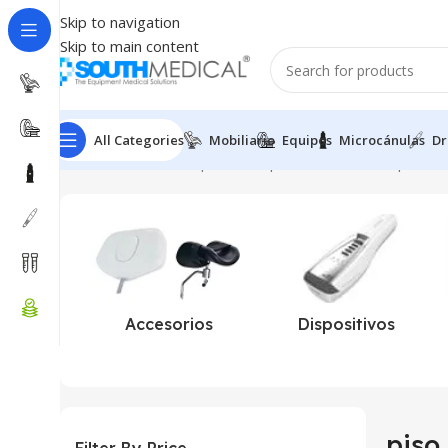
Skip to navigation
Skip to main content
All Categories
Mobiliario
Equipos
Microcánulas
Dr
Inicio
Productos etiquetados “piso clinico con respaldo”
Accesorios
Dispositivos
piso