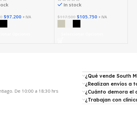
tock
In stock
$
97.200
$
105.750
00
$
117.500
+ IVA
+ IVA
cionar Opciones
Seleccionar Opciones
¿Qué vende South M
¿Realizan envíos a t
ntiago. De 10:00 a 18:30 hrs
¿Cuánto demora el 
¿Trabajan con clínic