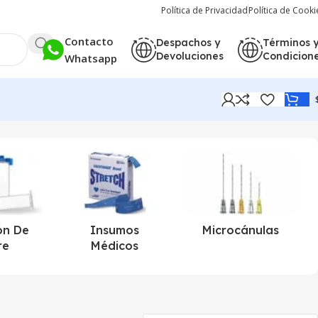
Política de Privacidad
Política de Cooki
Contacto
Despachos y
Términos 
Devoluciones
Condicion
Whatsapp
Mostrando 2 resultados
ón De
Insumos
Microcánulas
re
Médicos