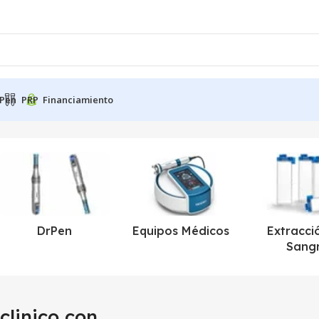
Pen
PRP
Financiamiento
DrPen
Equipos Médicos
Extracci
Sang
 clinico con