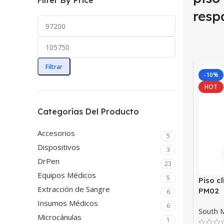
Filter By Price
resp
Filtrar
-10%
HOT
Categorías Del Producto
Accesorios
5
Dispositivos
3
DrPen
23
Equipos Médicos
5
Piso c
Extracción de Sangre
PM02
6
Insumos Médicos
6
South 
Microcánulas
1