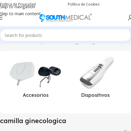
Política de Privacidad
Política de Cookies
Skip to navigation
Skip to main content
Inicio
Productos etiquetados “camilla ginecologica”
Accesorios
Dispositivos
camilla ginecologica