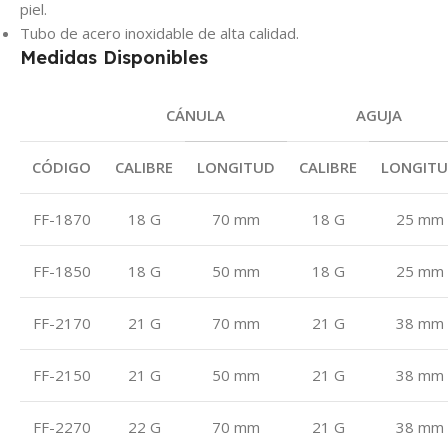
piel.
Tubo de acero inoxidable de alta calidad.
Medidas Disponibles
CÁNULA
AGUJA
CÓDIGO
CALIBRE
LONGITUD
CALIBRE
LONGIT
FF-1870
18 G
70 mm
18 G
25 mm
FF-1850
18 G
50 mm
18 G
25 mm
FF-2170
21 G
70 mm
21 G
38 mm
FF-2150
21 G
50 mm
21 G
38 mm
FF-2270
22 G
70 mm
21 G
38 mm