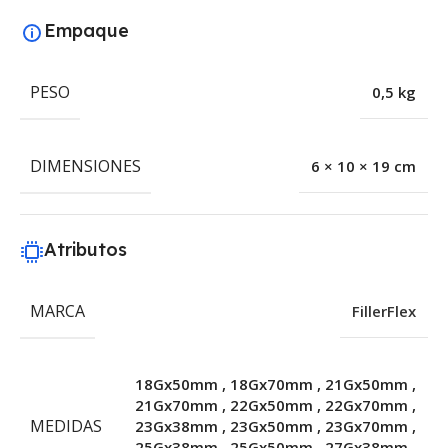
Empaque
PESO
0,5 kg
DIMENSIONES
6 × 10 × 19 cm
Atributos
MARCA
FillerFlex
18Gx50mm
,
18Gx70mm
,
21Gx50mm
,
21Gx70mm
,
22Gx50mm
,
22Gx70mm
,
MEDIDAS
23Gx38mm
,
23Gx50mm
,
23Gx70mm
,
25Gx38mm
,
25Gx50mm
,
27Gx38mm
,