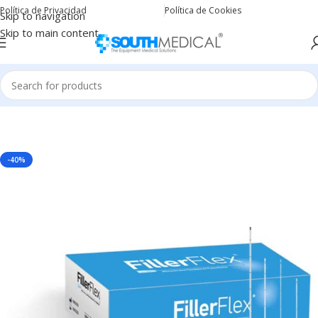
Política de Privacidad
Política de Cookies
Skip to navigation
Skip to main content
Inicio
Microcánulas
-40%