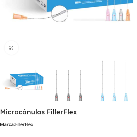
Click to enlarge
Microcánulas FillerFlex
Marca:
FillerFlex