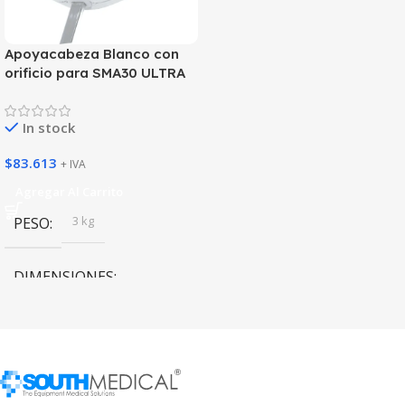
Apoyacabeza Blanco con
orificio para SMA30 ULTRA
In stock
$
83.613
+ IVA
Agregar Al Carrito
3 kg
PESO
DIMENSIONES
45 × 35 × 20 cm