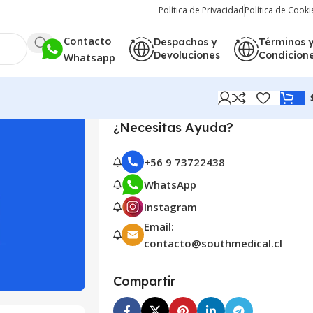
Política de Privacidad
Política de Cooki
Contacto
Despachos y
Términos 
Devoluciones
Condicion
Whatsapp
¿Necesitas Ayuda?
+56 9 73722438
WhatsApp
Instagram
Email:
contacto@southmedical.cl
Compartir