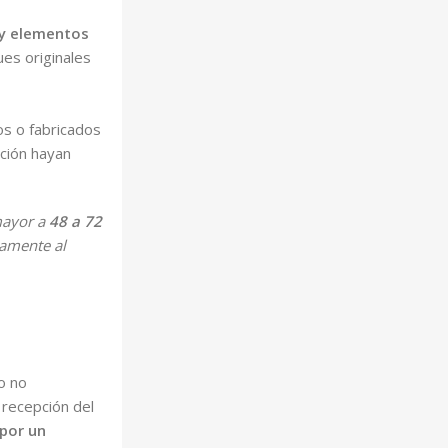
s y elementos
es originales
os o fabricados
cción hayan
mayor a
48 a 72
damente al
o no
recepción del
 por un