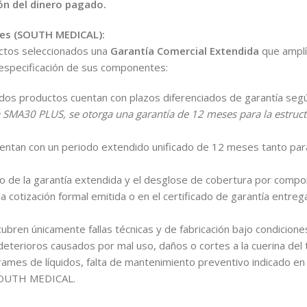
ión del dinero pagado.
tes (SOUTH MEDICAL):
tos seleccionados una
Garantía Comercial Extendida
que amplí
a especificación de sus componentes:
os productos cuentan con plazos diferenciados de garantía segú
 SMA30 PLUS, se otorga una garantía de 12 meses para la estruct
ntan con un periodo extendido unificado de 12 meses tanto para
to de la garantía extendida y el desglose de cobertura por comp
la cotización formal emitida o en el certificado de garantía entreg
ubren únicamente fallas técnicas y de fabricación bajo condicion
eterioros causados por mal uso, daños o cortes a la cuerina del 
rrames de líquidos, falta de mantenimiento preventivo indicado en
 SOUTH MEDICAL.