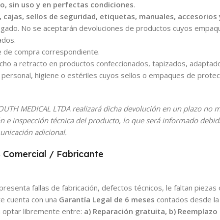
 sin uso y en perfectas condiciones
.
, cajas, sellos de seguridad, etiquetas, manuales, accesorio
egado. No se aceptarán devoluciones de productos cuyos empaqu
ados.
e de compra correspondiente.
echo a retracto en productos confeccionados, tapizados, adaptad
so personal, higiene o estériles cuyos sellos o empaques de prote
 SOUTH MEDICAL LTDA realizará dicha devolución en un plazo no 
n e inspección técnica del producto, lo que será informado debi
nicación adicional.
 Comercial / Fabricante
esenta fallas de fabricación, defectos técnicos, le faltan piezas 
nte cuenta con una
Garantía Legal de 6 meses
contados desde la 
 optar libremente entre:
a) Reparación gratuita, b) Reemplazo