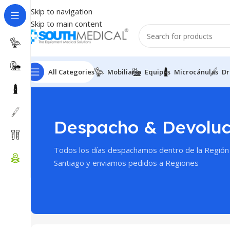
Skip to navigation
Skip to main content
All Categories
Mobiliario
Equipos
Microcánulas
Dr
Despacho & Devoluc
Todos los días despachamos dentro de la Región
Santiago y enviamos pedidos a Regiones