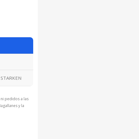
 STARKEN
 ni pedidos a las
agallanes y la