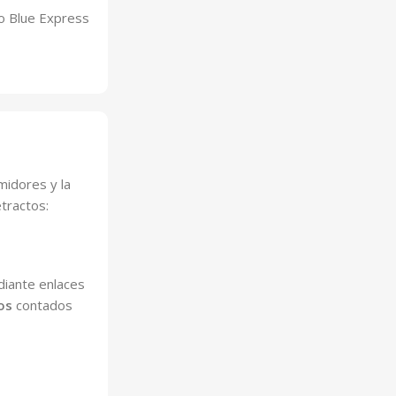
o Blue Express
idores y la
tractos:
diante enlaces
os
contados