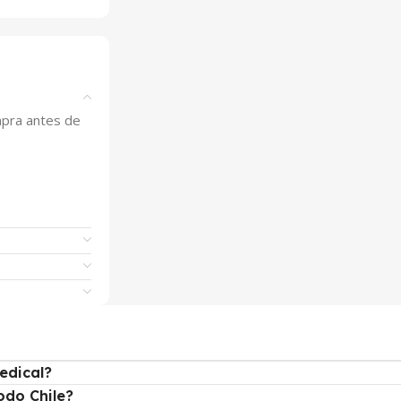
ompra antes de
edical?
odo Chile?