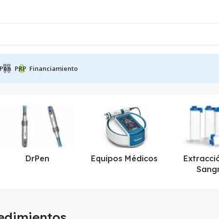
Pen
PRP
Financiamiento
éticos”
DrPen
Equipos Médicos
Extracci
Sang
edimientos