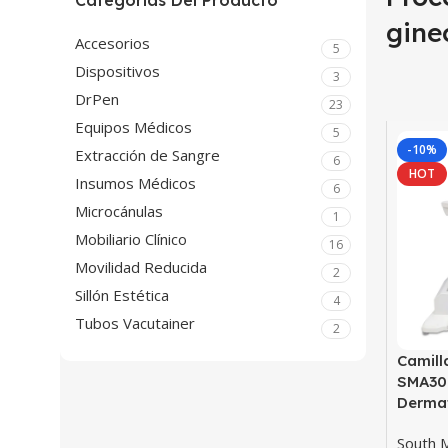
Categorías Del Producto
gine
Accesorios
5
Dispositivos
3
DrPen
23
Equipos Médicos
5
-10%
Extracción de Sangre
6
HOT
Insumos Médicos
6
Microcánulas
1
Mobiliario Clínico
16
Movilidad Reducida
2
Sillón Estética
4
Tubos Vacutainer
2
Camill
SMA30
Dermat
South 