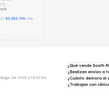
tock
$
3.363.750
500
+ IVA
cione
¿Qué vende South M
¿Realizan envíos a t
ntiago. De 10:00 a 18:30 hrs
¿Cuánto demora el 
¿Trabajan con clínic