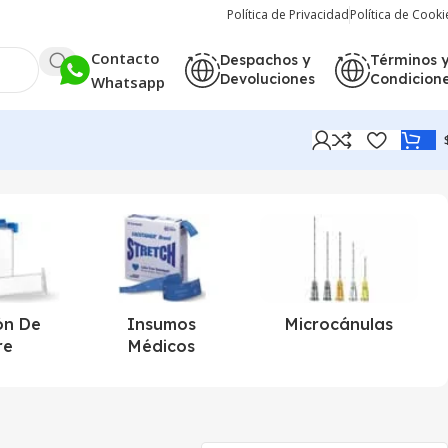
Política de Privacidad
Política de Cooki
Contacto
Despachos y
Términos 
Devoluciones
Condicion
Whatsapp
Mostrando el único resultado
ón De
Insumos
Microcánulas
re
Médicos