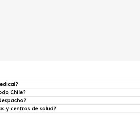
edical?
odo Chile?
despacho?
as y centros de salud?