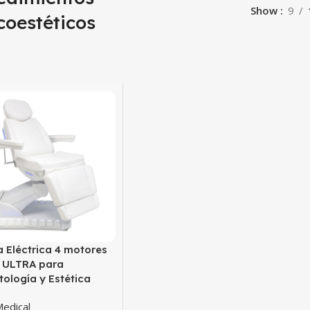
Show
9
coestéticos
a Eléctrica 4 motores
 ULTRA para
ología y Estética
Medical