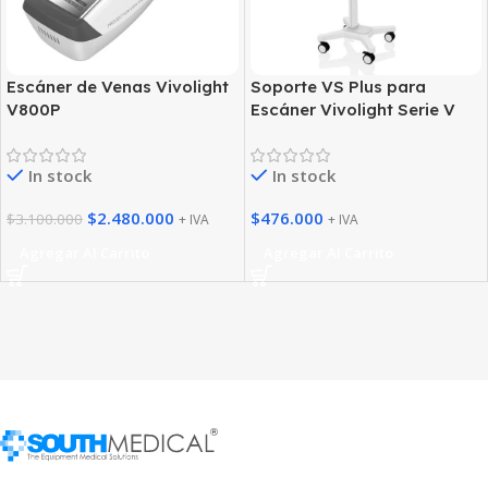
Escáner de Venas Vivolight
Soporte VS Plus para
V800P
Escáner Vivolight Serie V
In stock
In stock
$
2.480.000
$
476.000
$
3.100.000
+ IVA
+ IVA
Agregar Al Carrito
Agregar Al Carrito