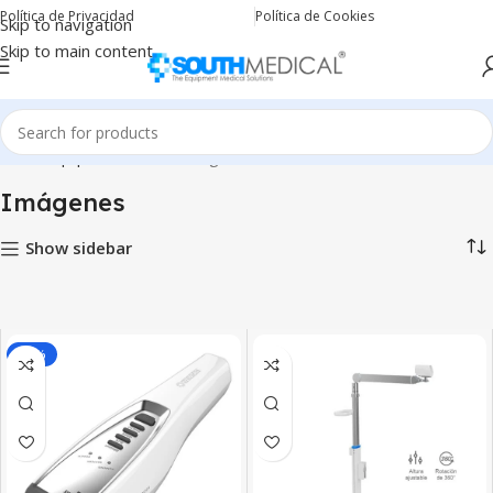
Política de Privacidad
Política de Cookies
Skip to navigation
Skip to main content
Inicio
Equipos Médicos
Imágenes
Imágenes
Show sidebar
-20%