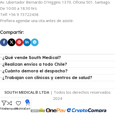
Av. Libertador Bernardo O'Higgins 1370. Oficina 501. Santiago.
De 10:00 a 18:30 hrs
Telf: +56 9 73722438
Prefiera agendar una cita antes de asistir.
Compartir:
¿Qué vende South Medical?
¿Realizan envíos a todo Chile?
¿Cuánto demora el despacho?
¿Trabajan con clínicas y centros de salud?
SOUTH MEDICAL® LTDA
| Todos los derechos reservados
2024
0
Filters
Compare
Wishlist
Cart