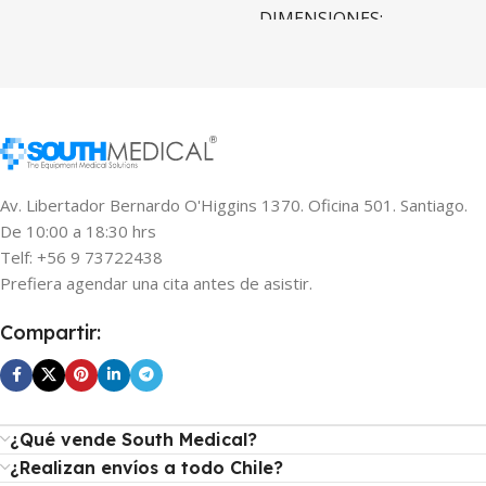
DIMENSIONES
196 × 65 × 22 cm
130 × 70 × 80 cm
Blanco
COLOR
South Medical
MARCA
South Medical
MARCA
COLOR
Av. Libertador Bernardo O'Higgins 1370. Oficina 501. Santiago.
De 10:00 a 18:30 hrs
Beige
,
Blanco
,
Negro
Telf: +56 9 73722438
Prefiera agendar una cita antes de asistir.
MOVIMIENTOS
Compartir:
Altura
,
Posapies
,
Respaldo
,
Trendelemburg
¿Qué vende South Medical?
TIPO DE MANDO
¿Realizan envíos a todo Chile?