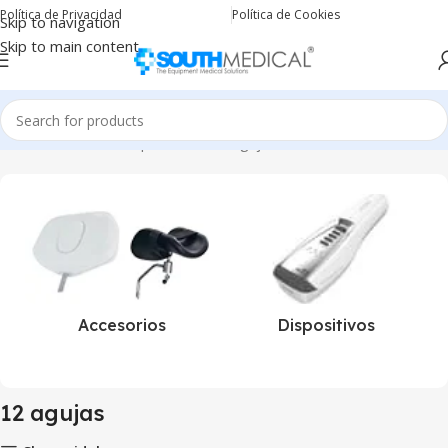
Política de Privacidad
Política de Cookies
Skip to navigation
Skip to main content
Inicio
Productos etiquetados “12 agujas”
Accesorios
Dispositivos
12 agujas