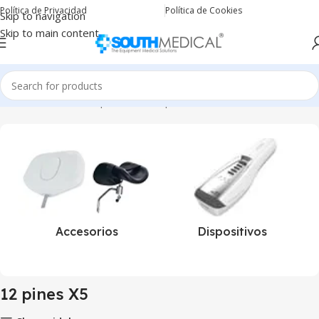
Política de Privacidad
Política de Cookies
Skip to navigation
Skip to main content
Inicio
Productos etiquetados “12 pines X5”
Accesorios
Dispositivos
12 pines X5