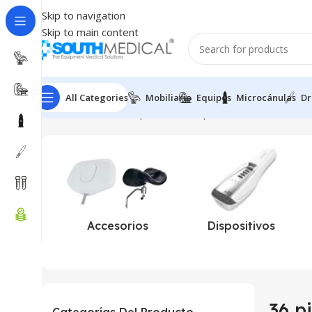
Skip to navigation
Skip to main content
All Categories
Mobiliario
Equipos
Microcánulas
Dr
Inicio
Productos etiquetados “36 pines”
Accesorios
Dispositivos
36 p