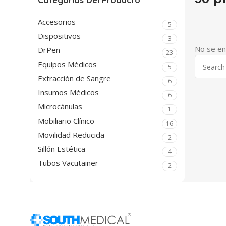
Categorías Del Producto
Accesorios
5
Dispositivos
3
No se en
DrPen
23
Equipos Médicos
5
Extracción de Sangre
6
Insumos Médicos
6
Microcánulas
1
Mobiliario Clínico
16
Movilidad Reducida
2
Sillón Estética
4
Tubos Vacutainer
2