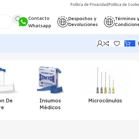
Política de Privacidad
Política de Cooki
Contacto
Despachos y
Términos 
Devoluciones
Condicion
Whatsapp
ón De
Insumos
Microcánulas
re
Médicos