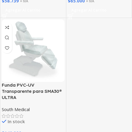
$
58.739
$
65.000
+ IVA
+ IVA
Agregar Al Carrito
Agregar Al Carrito
Funda PVC-UV
Transparente para SMA30®
ULTRA
South Medical
In stock