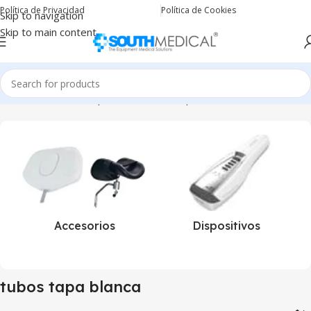
Política de Privacidad
Política de Cookies
Skip to navigation
Skip to main content
Inicio
Productos etiquetados “tubos tapa blanca”
Accesorios
Dispositivos
tubos tapa blanca