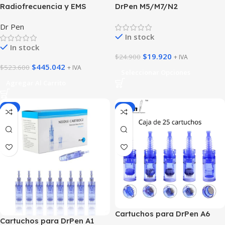
Radiofrecuencia y EMS
DrPen M5/M7/N2
Dr Pen
In stock
In stock
$
19.920
$
24.900
+ IVA
$
445.042
$
523.600
+ IVA
Seleccionar Opciones
Agregar Al Carrito
-4%
-4%
Cartuchos para DrPen A6
Cartuchos para DrPen A1