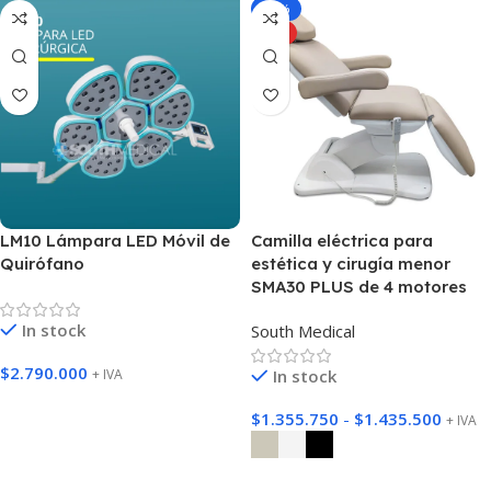
-15%
HOT
LM10 Lámpara LED Móvil de
Camilla eléctrica para
Quirófano
estética y cirugía menor
SMA30 PLUS de 4 motores
In stock
South Medical
$
2.790.000
+ IVA
In stock
Agregar Al Carrito
$
1.355.750
-
$
1.435.500
+ IVA
Seleccione