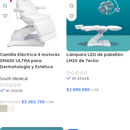
Camilla Eléctrica 4 motores
Lámpara LED de pabellón
SMA30 ULTRA para
LM10 de Techo
Dermatología y Estética
In stock
South Medical
$
2.990.000
In stock
+ IVA
Agregar Al Carrito
$
3.363.750
$
3.737.500
+ IVA
Seleccione