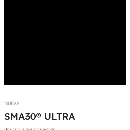
NUEVA
SMA30® ULTRA
Una camilla que lo tiene todo