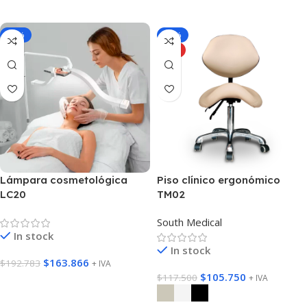
Seleccione
-15%
-10%
HOT
Lámpara cosmetológica
Piso clínico ergonómico
LC20
TM02
South Medical
In stock
In stock
$
163.866
$
192.783
+ IVA
$
105.750
$
117.500
+ IVA
Agregar Al Carrito