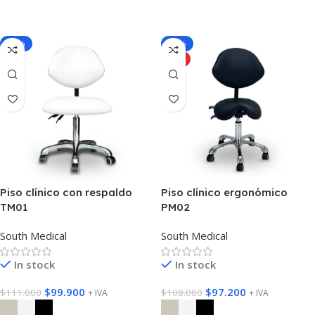
Seleccionar Opciones
-10%
-10%
HOT
Piso clínico con respaldo
Piso clínico ergonómico
TM01
PM02
South Medical
South Medical
In stock
In stock
$
99.900
$
97.200
$
111.000
$
108.000
+ IVA
+ IVA