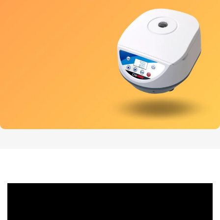
Catálogo
2025
Ver más
Centrífuga
Modelo CM4000
Ver más