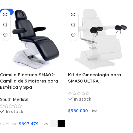
-10%
Camilla Eléctrica SMA02:
Kit de Ginecología para
Camilla de 3 Motores para
SMA30 ULTRA
Estética y Spa
In stock
South Medical
$
360.000
In stock
+ IVA
Agregar Al Carrito
$
697.479
$
775.000
+ IVA