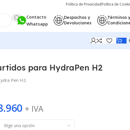
Política de Privacidad
Política de Cooki
Contacto
Despachos y
Términos 
Devoluciones
Condicion
Whatsapp
urtidos para HydraPen H2
Hydra Pen H2.
8.960
+ IVA