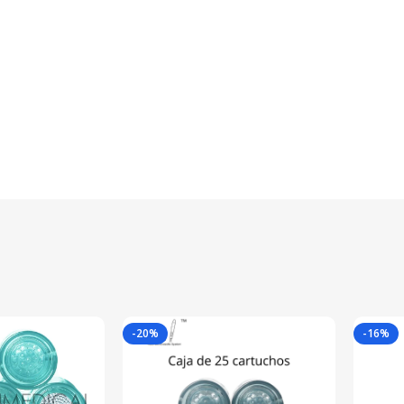
-20%
-16%