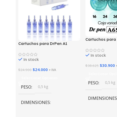
Cartuchos para
Cartuchos para DrPen A1
In stock
In stock
$
30.900
$
38.625
$
24.000
$
24.900
+ IVA
Seleccionar Opc
Seleccionar Opciones
PESO
0,5 kg
PESO
0,5 kg
DIMENSIONES
DIMENSIONES
11 × 16 × 8 cm
11 × 16 × 8 cm