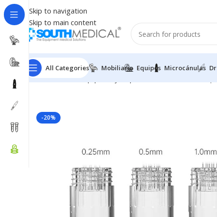
Skip to navigation
Skip to main content
All Categories
Mobiliario
Equipos
Microcánulas
Dr
Inicio
DrPen
Equipos Hydrapen
Cartuchos Surtidos 
-20%