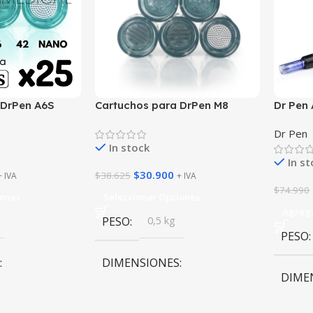
 DrPen A6S
Cartuchos para DrPen M8
Dr Pen
Dr Pen
In stock
In s
$
30.900
$
38.625
+ IVA
+ IVA
$
74.990
iones
Seleccionar Opciones
Agrega
PESO
0,5 kg
PESO
DIMENSIONES
DIME
11 × 16 × 8 cm