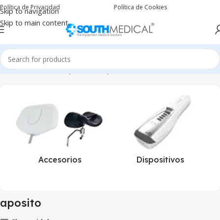
Política de Privacidad
Política de Cookies
Skip to navigation
Skip to main content
Inicio
Productos etiquetados “aposito”
Accesorios
Dispositivos
aposito