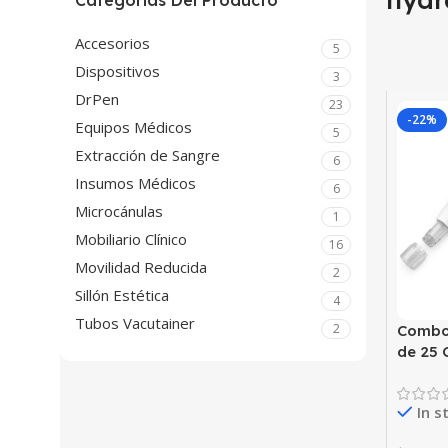
Categorías Del Producto
Accesorios
5
Dispositivos
3
DrPen
23
-22%
Equipos Médicos
5
Extracción de Sangre
6
Insumos Médicos
6
Microcánulas
1
Mobiliario Clínico
16
Movilidad Reducida
2
Sillón Estética
4
Tubos Vacutainer
2
Combo
de 25 
In s