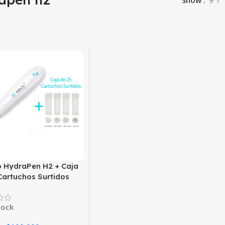
Show
9
 HydraPen H2 + Caja
Cartuchos Surtidos
tock