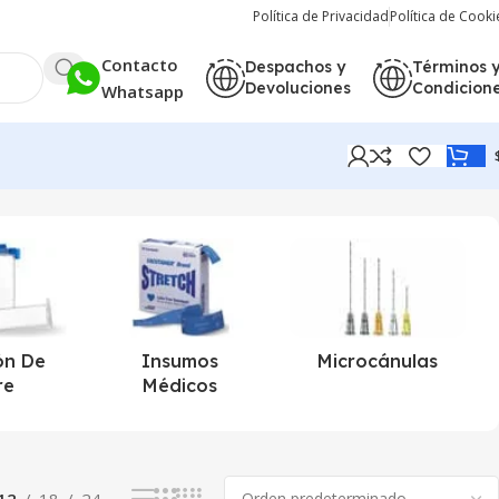
Política de Privacidad
Política de Cooki
Contacto
Despachos y
Términos 
Devoluciones
Condicion
Whatsapp
Mostrando el único resultado
ón De
Insumos
Microcánulas
re
Médicos