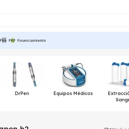
Pen
PRP
Financiamiento
DrPen
Equipos Médicos
Extracci
Sang
apen h2