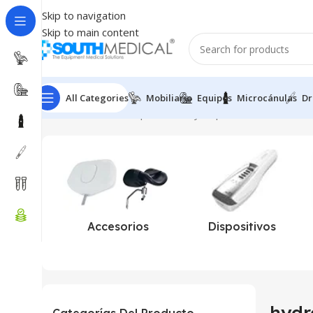
Skip to navigation
Skip to main content
All Categories
Mobiliario
Equipos
Microcánulas
Dr
Inicio
Productos etiquetados “hydrapen h2”
Accesorios
Dispositivos
hydr