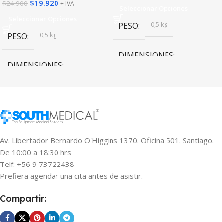
$
19.920
$
24.900
+ IVA
Seleccionar Opciones
Seleccionar Opciones
0,5 kg
PESO
0,5 kg
PESO
DIMENSIONES
DIMENSIONES
11 × 16 × 8 cm
11 × 16 × 8 cm
CANTIDAD DE PINES
CANTIDAD DE PINES
12 Pines
,
24 Pines
,
36 Pines
,
Av. Libertador Bernardo O'Higgins 1370. Oficina 501. Santiago.
42 Pines
,
NANO
12 Pines
,
24 Pines
,
36 Pines
,
De 10:00 a 18:30 hrs
42 Pines
,
NANO
Telf: +56 9 73722438
Prefiera agendar una cita antes de asistir.
Compartir: