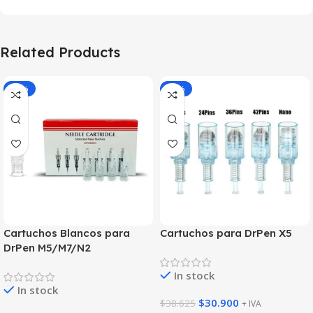
Related Products
-20%
-20%
Cartuchos Blancos para
Cartuchos para DrPen X5
DrPen M5/M7/N2
In stock
In stock
$
30.900
$
38.625
+ IVA