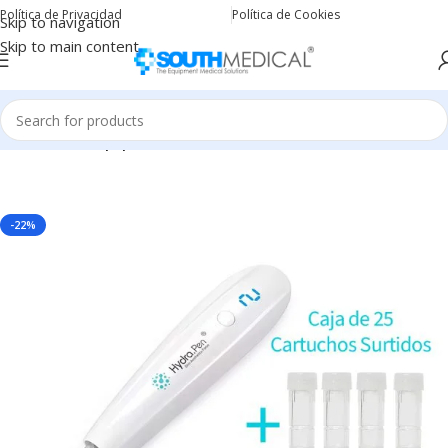
Política de Privacidad
Política de Cookies
Skip to navigation
Skip to main content
Inicio
DrPen
Equipos Dr.Pen
-22%