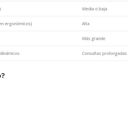
)
Media o baja
 en ergonómicos)
Alta
Más grande
 dinámicos
Consultas prolongadas
o?