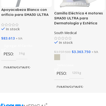
Apoyacabeza Blanco con
Camilla Eléctrica 4 motores
orificio para SMA30 ULTRA
SMA30 ULTRA para
Dermatología y Estética
In stock
South Medical
$
83.613
+ IVA
In stock
Agregar Al Carrito
$
3.363.750
$
3.737.500
+ IVA
3 kg
PESO
Seleccione
DIMENSIONES
120 kg
PESO
45 × 35 × 20 cm
DIMENSIONES
139 × 81 × 83 cm