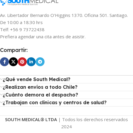
South Medical
MARCA
Av. Libertador Bernardo O'Higgins 1370. Oficina 501. Santiago.
De 10:00 a 18:30 hrs
Beige
,
Blanco
COLOR
Telf: +56 9 73722438
Prefiera agendar una cita antes de asistir.
MOVIMIENTOS
Compartir:
Altura
,
Panorámico 270°
,
Posapies
,
Respaldo
,
Trendelemburg
¿Qué vende South Medical?
15°
TRENDELEMBURG
¿Realizan envíos a todo Chile?
¿Cuánto demora el despacho?
¿Trabajan con clínicas y centros de salud?
TIPO DE MANDO
Control Remoto Emportrado
,
SOUTH MEDICAL® LTDA
| Todos los derechos reservados
Pedalera Empotrada Doble
2024